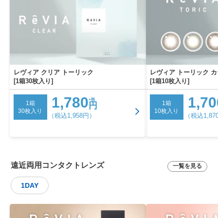
レヴィア クリア トーリック
レヴィア トーリック 
[1箱30枚入り]
[1箱10枚入り]
1,780
1,70
+税
1箱
1箱
円
30枚入り
10枚入り
（税込1,958円）
（税込1,87
遠近両用コンタクトレンズ
一覧を見る
1DAY