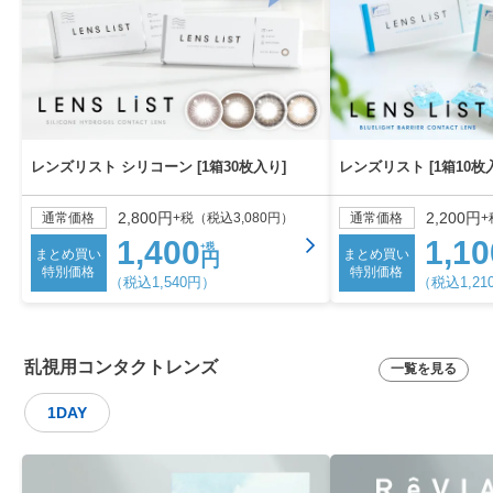
レンズリスト シリコーン [1箱30枚入り]
レンズリスト [1箱10枚
2,800円
2,200円
通常価格
+税（税込3,080円）
通常価格
+
1,400
1,10
+税
まとめ買い
まとめ買い
円
特別価格
特別価格
（税込1,540円）
（税込1,21
乱視用コンタクトレンズ
一覧を見る
1DAY