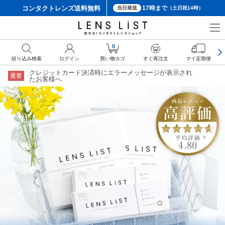
コンタクトレンズ
送料無料
17時まで
当日発送
（土日祝14時）
0
絞り込み検索
ログイン
買い物カゴ
すぐ再注文
マイ定期便
クレジットカード決済時にエラーメッセージが表示され
重要
たお客様へ