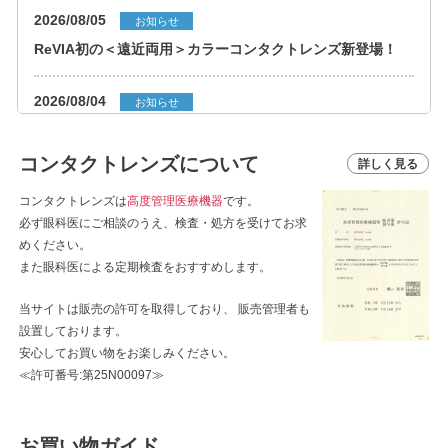
2026/08/05
お知らせ
ReVIA初の＜遠近両用＞カラーコンタクトレンズ新登場！
2026/08/04
お知らせ
-aespaイメージモデル- 回らない水光カラコン ØTHER （ア
ザー） に1MONTHが新登場。
コンタクトレンズについて
詳しく見る
2026/07/31
コンタクトレンズは
高度管理医療機器
です。
お知らせ
必ず眼科医にご相談のうえ、検査・処方を受けてお求
定期便の売上の一部を日本盲導犬協会へ寄付いたしました。
めください。
また眼科医による定期検査をおすすめします。
2026/07/29
重要
当サイトは販売の許可を取得しており、 販売管理者も
熊本地震に伴う商品のお届けへの影響について
設置しております。
安心してお買い物をお楽しみください。
2026/07/22
お知らせ
≪許可番号:第25N00097≫
うれしい新価格へ！【candymagic】が価格改定リニューア
ル！
お買い物ガイド