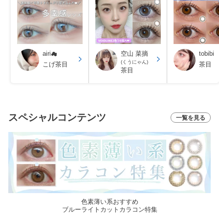
airi☁
空山 菜摘
tobibi
(くうにゃん)
こげ茶目
茶目
茶目
スペシャルコンテンツ
一覧を見る
色素薄い系おすすめ
ブルーライトカットカラコン特集