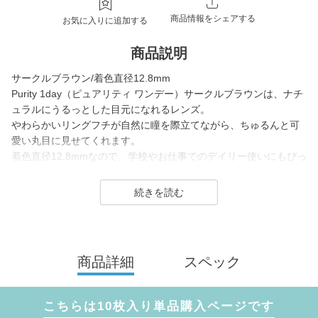
商品情報をシェアする
お気に入りに追加する
商品説明
サークルブラウン/着色直径12.8mm
Purity 1day（ピュアリティ ワンデー）サークルブラウンは、ナチ
ュラルにうるっとした目元になれるレンズ。
やわらかいリングフチが自然に瞳を際立てながら、ちゅるんと可
愛い丸目に見せてくれます。
着色直径12.8mmなので、学校やお仕事でのデイリー使いにもぴっ
たりのレンズです。
Purity 1day（ピュアリティ ワンデー）は川津明日香さんがイメー
ジモデルを務める「やさしく 快適に 瞳を守ってくれる」をコンセ
プトに、 ブルーライトカット・UVカット機能付きレンズで瞳に優
しく寄り添うコンタクトレンズブランドです。
商品詳細
スペック
スマホやパソコンで疲れた瞳をケアしてくれるクリアレンズ・サ
ークルレンズを展開し、
さりげなく、ふんわり瞳を印象付けるナチュラルなサークルレン
こちらは10枚入り単品購入ページです
ズは普段使いにぴったり。