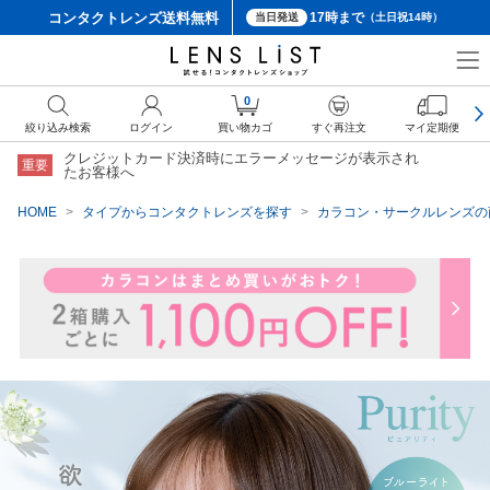
コンタクトレンズ
送料無料
17時まで
当日発送
（土日祝14時）
クーポン詳細
0
絞り込み検索
ログイン
買い物カゴ
すぐ再注文
マイ定期便
クレジットカード決済時にエラーメッセージが表示され
重要
たお客様へ
HOME
タイプからコンタクトレンズを探す
カラコン・サークルレンズの