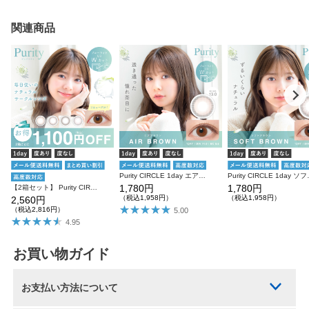
関連商品
Purity CIRCLE 1day エアブラウン 10枚入り ピュアリティ カラコン
Purity CIRCL
1,780円
1,780円
【2箱セット】 Purity CIRCLE 1day 10枚入り×2箱 計20枚 ピュアリティ カラコン
（税込1,958円）
（税込1,958円）
2,560円
（税込2,816円）
5.00
4.95
お買い物ガイド
お支払い方法について