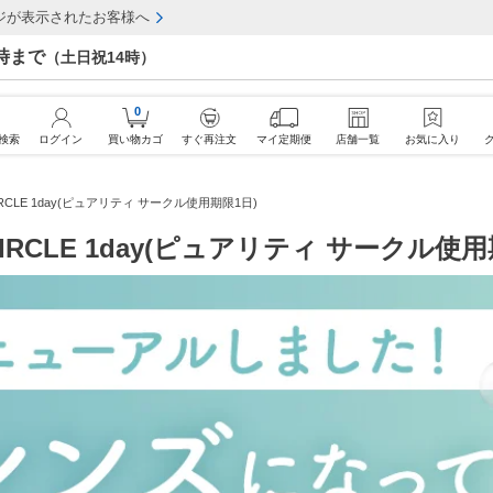
ジが表示されたお客様へ
7時まで
（土日祝14時）
0
検索
ログイン
買い物カゴ
すぐ再注文
マイ定期便
店舗一覧
お気に入り
yCIRCLE 1day(ピュアリティ サークル使用期限1日)
yCIRCLE 1day(ピュアリティ サークル使