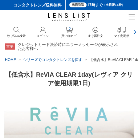
コンタクトレンズ
送料無料
17時まで
当日発送
（土日祝14時）
0
絞り込み検索
ログイン
買い物カゴ
すぐ再注文
マイ定期便
クレジットカード決済時にエラーメッセージが表示され
重要
たお客様へ
HOME
シリーズでコンタクトレンズを探す
【低含水】ReVIA CLEAR 
【低含水】ReVIA CLEAR 1day(レヴィア クリ
ア使用期限1日)