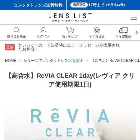
コンタクトレンズ
送料無料
17時まで
当日発送
（土日祝14時）
0
絞り込み検索
ログイン
買い物カゴ
すぐ再注文
マイ定期便
クレジットカード決済時にエラーメッセージが表示され
重要
たお客様へ
HOME
シリーズでコンタクトレンズを探す
【高含水】ReVIA CLEAR 
【高含水】ReVIA CLEAR 1day(レヴィア クリ
ア使用期限1日)