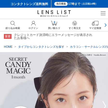
コンタクトレンズ
送料無料
17時まで
当日発送
（土日祝14時）
クーポン詳細
0
絞り込み検索
ログイン
買い物カゴ
すぐ再注文
マイ定期便
クレジットカード決済時にエラーメッセージが表示され
重要
たお客様へ
HOME
タイプからコンタクトレンズを探す
カラコン・サークルレンズの