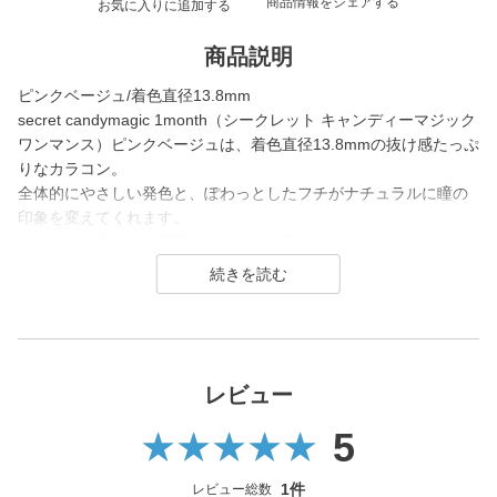
商品情報をシェアする
お気に入りに追加する
商品説明
ピンクベージュ/着色直径13.8mm
secret candymagic 1month（シークレット キャンディーマジック
ワンマンス）ピンクベージュは、着色直径13.8mmの抜け感たっぷ
りなカラコン。
全体的にやさしい発色と、ぽわっとしたフチがナチュラルに瞳の
印象を変えてくれます。
女性らしく柔らかい雰囲気を作りたい日や、きれいめなコーディ
ネートの日にぴったりなレンズです。
secret candymagic 1month（シークレット キャンディーマジック
ワンマンス）は2012年の発売当初から今まで若い世代を中心に絶
大な支持を得ている、盛りたいならとりあえずコレ！なロングセ
ラーコンタクトレンズブランド。
レビュー
5
DIA14.5mmの大きめサイズで「盛れる」というキーワードのも
と、元祖ちゅるんカラコン「キャンマジ3番」や黒コンの代表格
「キャンマジ5番」、定番ギャルカラコンの他に水光デザインや太
1件
レビュー総数