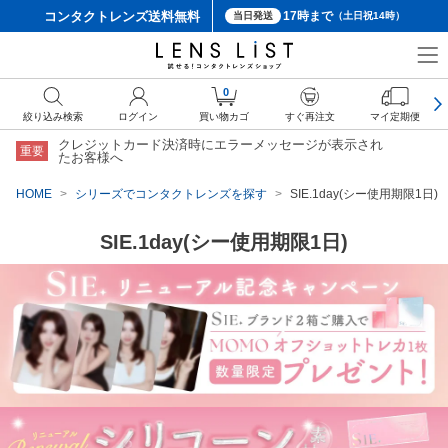
コンタクトレンズ
送料無料
17時まで
当日発送
（土日祝14時）
0
絞り込み検索
ログイン
買い物カゴ
すぐ再注文
マイ定期便
クレジットカード決済時にエラーメッセージが表示され
重要
たお客様へ
HOME
シリーズでコンタクトレンズを探す
SIE.1day(シー使用期限1日)
SIE.1day(シー使用期限1日)