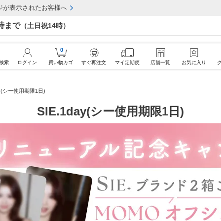
ジが表示されたお客様へ
7時まで
（土日祝14時）
0
検索
ログイン
買い物カゴ
すぐ再注文
マイ定期便
店舗一覧
お気に入り
day(シー使用期限1日)
SIE.1day(シー使用期限1日)