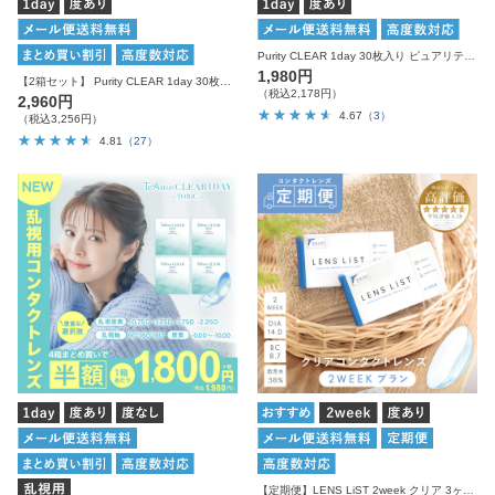
Purity CLEAR 1day 30枚入り ピュアリティ コンタクトレンズ
1,980円
【2箱セット】 Purity CLEAR 1day 30枚入り×2箱 計60枚 ピュアリティ コンタクトレンズ
（税込2,178円）
2,960円
4.67
（3）
（税込3,256円）
4.81
（27）
【定期便】LENS LiST 2week クリア 3ヶ月分 合計12枚 レンズリスト コンタクトレンズ