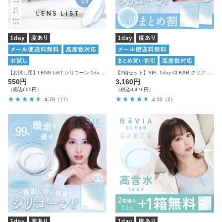
【お試し用】LENS LiST シリコーン 1day 5枚入り レンズリスト コンタクトレンズ
【2箱セット】SIE. 1day CLEAR クリア 1箱30枚入り 合計60枚
550円
3,160円
（税込605円）
（税込3,476円）
4.79
（77）
4.50
（2）