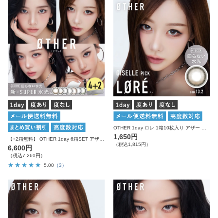
OTHER 1day ロレ 1箱10枚入り アザー カラコン
1,650円
【+2箱無料】 OTHER 1day 6箱SET アザー カラコン ワンデー
（税込1,815円）
6,600円
（税込7,260円）
5.00
（3）