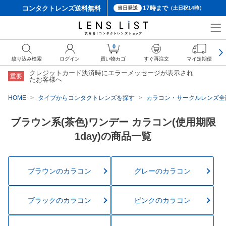
コンタクトレンズ
送料無料
17時まで
当日発送
（土日祝14時）
0
絞り込み検索
ログイン
買い物カゴ
すぐ再注文
マイ定期便
クレジットカード決済時にエラーメッセージが表示され
重要
たお客様へ
HOME
タイプからコンタクトレンズを探す
カラコン・サークルレンズ全
ブラウン系(茶色)ワンデー カラコン(使用期限
1day)の商品一覧
ブラウンのカラコン
グレーのカラコン
ブラックのカラコン
ピンクのカラコン