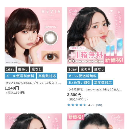
ReVIA 1day CIRCLE ブラウン 10枚入り レヴィア カラコン
1,240円
【+1箱無料】 candymagic 1day 10枚入り×3箱 計30枚 キャンディーマジック カラコン
（税込1,364円）
3,300円
（税込3,630円）
4.79
（58）