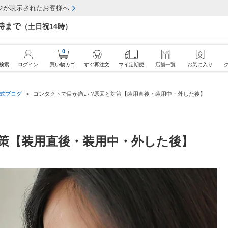
ジが表示されたお客様へ
7時まで
（土日祝14時）
0
検索
ログイン
買い物カゴ
すぐ再注文
マイ定期便
店舗一覧
お気に入り
公式ブログ
コンタクトで目が痛い!?原因と対策【装用直後・装用中・外した後】
対策【装用直後・装用中・外した後】