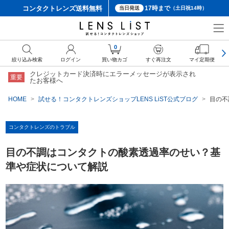
コンタクトレンズ
送料無料
17時まで
当日発送
（土日祝14時）
0
絞り込み検索
ログイン
買い物カゴ
すぐ再注文
マイ定期便
クレジットカード決済時にエラーメッセージが表示され
重要
たお客様へ
HOME
試せる！コンタクトレンズショップLENS LiST公式ブログ
目の不
コンタクトレンズのトラブル
目の不調はコンタクトの酸素透過率のせい？基
準や症状について解説