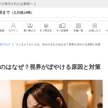
ジが表示されたお客様へ
7時まで
（土日祝14時）
0
検索
ログイン
買い物カゴ
すぐ再注文
マイ定期便
店舗一覧
お気に入り
公式ブログ
コンタクトがくもる、目がかすむのはなぜ？視界がぼやける原因と対策
のはなぜ？視界がぼやける原因と対策