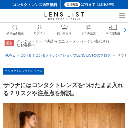
コンタクトレンズ
送料無料
17時まで
当日発送
（土日祝14時）
0
絞り込み検索
ログイン
買い物カゴ
すぐ再注文
マイ定期便
クレジットカード決済時にエラーメッセージが表示され
重要
たお客様へ
HOME
試せる！コンタクトレンズショップLENS LiST公式ブログ
サウナ
コンタクトレンズのトラブル
サウナにはコンタクトレンズをつけたまま入れ
る？リスクや注意点を解説。