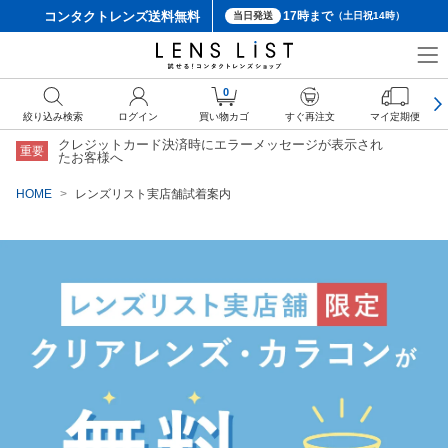
コンタクトレンズ
送料無料
17時まで
当日発送
（土日祝14時）
0
絞り込み検索
ログイン
買い物カゴ
すぐ再注文
マイ定期便
クレジットカード決済時にエラーメッセージが表示され
重要
たお客様へ
HOME
レンズリスト実店舗試着案内