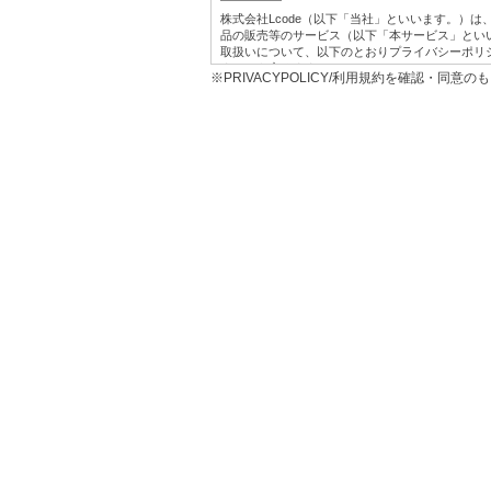
株式会社Lcode（以下「当社」といいます。）
品の販売等のサービス（以下「本サービス」とい
取扱いについて、以下のとおりプライバシーポリ
す。）を定めます。
※PRIVACYPOLICY/利用規約を確認・同意
1.利用目的
本サービス提供にかかわるお客様の個人情報の具
お客様に対して、当社の商品やサービスをご
当社において、お客様に代行してご注文手続
うため。
プレゼント、キャンペーンなどへの応募に対
お客様からの各種お問い合わせに対して回答
お客様に対して、当社のサービスに対するご
め。
お客様それぞれの嗜好に適合した情報発信や
マーケティング分析に利用するため。
広告の効果測定を行うため。
2に定める共同利用及び同3に定める第三者へ
※なお、上記の利用目的は、当社が、第三者から
告の閲覧履歴、広告のクリック日時、当該広告
（お客様の当該ウェブサイトにおける会員ID、
びその分析結果等の個人関連情報を、当社が保
買情報など）と照合したうえで利用する場合を
2.第三者提供
当社は、お客様の個人情報については、個人