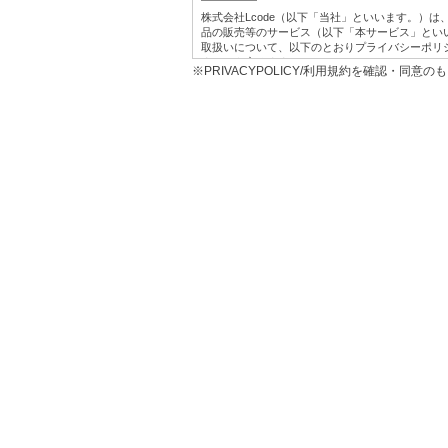
株式会社Lcode（以下「当社」といいます。）
品の販売等のサービス（以下「本サービス」とい
取扱いについて、以下のとおりプライバシーポリ
す。）を定めます。
※PRIVACYPOLICY/利用規約を確認・同意
1.利用目的
本サービス提供にかかわるお客様の個人情報の具
お客様に対して、当社の商品やサービスをご
当社において、お客様に代行してご注文手続
うため。
プレゼント、キャンペーンなどへの応募に対
お客様からの各種お問い合わせに対して回答
お客様に対して、当社のサービスに対するご
め。
お客様それぞれの嗜好に適合した情報発信や
マーケティング分析に利用するため。
広告の効果測定を行うため。
2に定める共同利用及び同3に定める第三者へ
※なお、上記の利用目的は、当社が、第三者から
告の閲覧履歴、広告のクリック日時、当該広告
（お客様の当該ウェブサイトにおける会員ID、
びその分析結果等の個人関連情報を、当社が保
買情報など）と照合したうえで利用する場合を
2.第三者提供
当社は、お客様の個人情報については、個人