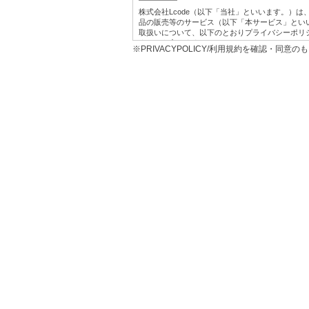
株式会社Lcode（以下「当社」といいます。）
品の販売等のサービス（以下「本サービス」とい
取扱いについて、以下のとおりプライバシーポリ
す。）を定めます。
※PRIVACYPOLICY/利用規約を確認・同意
1.利用目的
本サービス提供にかかわるお客様の個人情報の具
お客様に対して、当社の商品やサービスをご
当社において、お客様に代行してご注文手続
うため。
プレゼント、キャンペーンなどへの応募に対
お客様からの各種お問い合わせに対して回答
お客様に対して、当社のサービスに対するご
め。
お客様それぞれの嗜好に適合した情報発信や
マーケティング分析に利用するため。
広告の効果測定を行うため。
2に定める共同利用及び同3に定める第三者へ
※なお、上記の利用目的は、当社が、第三者から
告の閲覧履歴、広告のクリック日時、当該広告
（お客様の当該ウェブサイトにおける会員ID、
びその分析結果等の個人関連情報を、当社が保
買情報など）と照合したうえで利用する場合を
2.第三者提供
当社は、お客様の個人情報については、個人