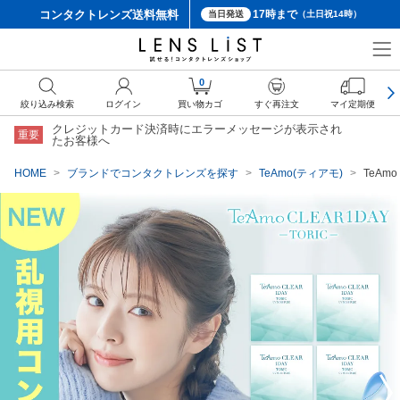
コンタクトレンズ
送料無料
17時まで
当日発送
（土日祝14時）
クーポン詳細
0
絞り込み検索
ログイン
買い物カゴ
すぐ再注文
マイ定期便
クレジットカード決済時にエラーメッセージが表示され
重要
たお客様へ
HOME
ブランドでコンタクトレンズを探す
TeAmo(ティアモ)
TeAmo