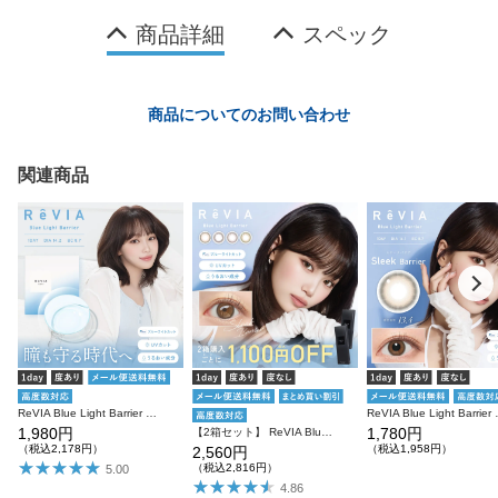
商品詳細
スペック
商品についてのお問い合わせ
関連商品
ReVIA Blue Light Barrier 1day 30枚入り レヴィア コンタクトレンズ
ReVIA Blue Light 
1,980円
1,780円
【2箱セット】 ReVIA Blue Light Barrier COLOR 1day 10枚入り×2箱 計20枚 レヴィア カラコン
（税込2,178円）
（税込1,958円）
2,560円
（税込2,816円）
5.00
4.86