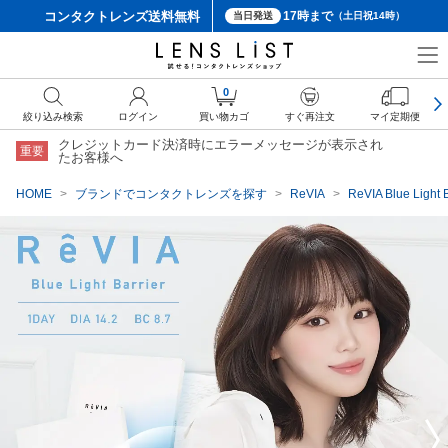
コンタクトレンズ
送料無料
17時まで
当日発送
（土日祝14時）
クーポン詳細
0
絞り込み検索
ログイン
買い物カゴ
すぐ再注文
マイ定期便
クレジットカード決済時にエラーメッセージが表示され
重要
たお客様へ
HOME
ブランドでコンタクトレンズを探す
ReVIA
ReVIA Blue L