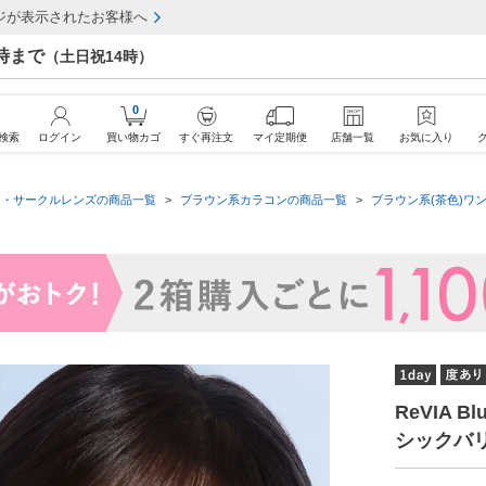
ジが表示されたお客様へ
7時まで
（土日祝14時）
0
検索
ログイン
買い物カゴ
すぐ再注文
マイ定期便
店舗一覧
お気に入り
ン・サークルレンズの商品一覧
ブラウン系カラコンの商品一覧
ブラウン系(茶色)ワン
ReVIA Bl
シックバリ