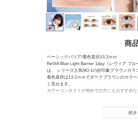
商
ベーシックバリア/着色直径13.2ｍｍ
ReVIA Blue Light Barrier 1day
は、 シリーズ人気NO.1の好印象ブラウンカラ
着色直径は13.2ｍｍでダークブラウンのカラ
く見せます。
カラーコンタクトが初めての方にもおすすめな
ReVIA Blue Light Barrier 1dayは
展開されている、 ブルーライトも紫外線もカ
ズ。
老若男女問わず使いやすいクリアレンズに加え
チュラル系カラーレンズもラインナップしてい