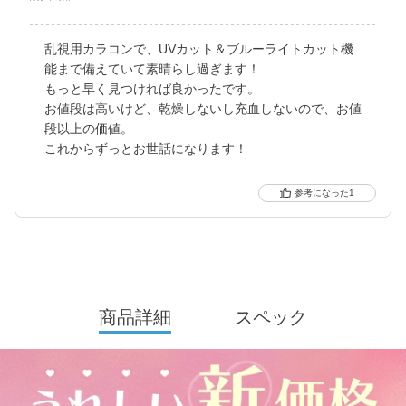
更に2025年にはブルーライトカット機能が独自の新技術で、より
乱視用カラコンで、UVカット＆ブルーライトカット機
自然に馴染む透明感あるレンズにリニューアル！
能まで備えていて素晴らし過ぎます！
待望の乱視用カラコン candymagic toric（キャンディーマジッ
もっと早く見つければ良かったです。
ク トーリック）も新登場しました。
お値段は高いけど、乾燥しないし充血しないので、お値
段以上の価値。
より可愛く、より瞳に優しく進化し続けるブランドです。
これからずっとお世話になります！
1
商品詳細
スペック