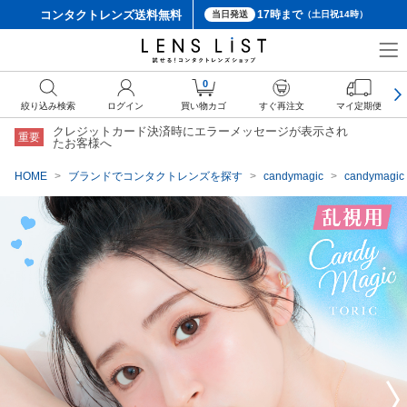
コンタクトレンズ
送料無料
17時まで
当日発送
（土日祝14時）
クーポン詳細
0
絞り込み検索
ログイン
買い物カゴ
すぐ再注文
マイ定期便
クレジットカード決済時にエラーメッセージが表示され
重要
たお客様へ
HOME
ブランドでコンタクトレンズを探す
candymagic
candyma