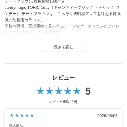
デートブラウン/着色直径13.8mm
candymagic TORIC 1day（キャンディーマジック トーリック ワ
ンデー） デートブラウンは、こっそり透明感アップを叶える裸眼
風の乱視用カラコン。
学校や職場、至近距離で見られるシーンなど、カラコンだとバレ
たくない日常使いにも最適です。
着色直径は13.8mmですがフチがぼかされたデザインなので、さり
げなく瞳の印象アップをしたい方や大人世代の方にもおすすめで
す。
candy magic 1day（キャンディーマジック ワンデー）は2007年
発売以来、
幅広い世代から愛されるロングセラーコンタクトレンズブラン
レビュー
ド。
5
レンズ直径(DIA)14.5㎜の大きめレンズで瞳を大きく魅せながら、
今っぽく瞳を引き立てる
1件
レビュー総数
ナチュラル系・ハーフ系・盛り系までバリエーション豊富に揃え
ました。
★★★★★
2026/06/03
2021年にはブルーライトカット機能・UVカット機能付きの
ハイスペックレンズへとリニューアル！
購入商品