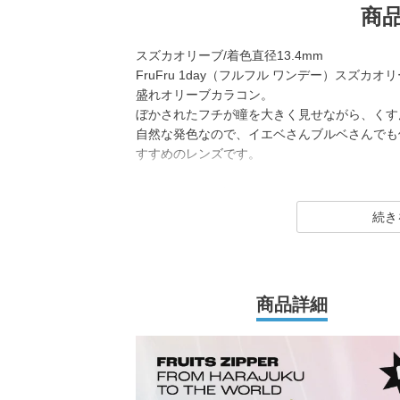
商
スズカオリーブ/着色直径13.4mm
FruFru 1day（フルフル ワンデー）スズ
盛れオリーブカラコン。
ぼかされたフチが瞳を大きく見せながら、くす
自然な発色なので、イエベさんブルベさんでも
すすめのレンズです。
FruFru 1dayは大人気アイドルグループ「FR
スのカラーコンタクトレンズブランド。
くりっと盛れるブラウンや透明感たっぷりのグ
光デザインまで全7色を展開！
多種多様なレンズデザインで、メンバー7人の
商品詳細