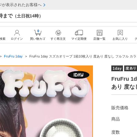
ジが表示されたお客様へ
7時まで
（土日祝14時）
0
検索
ログイン
買い物カゴ
すぐ再注文
マイ定期便
店舗一覧
お気に入り
FruFru 1day
FruFru 1day スズカオリーブ 1箱10枚入り 度あり 度なし フルフル カ
FruFru
あり 度な
販売価格
商品
度数