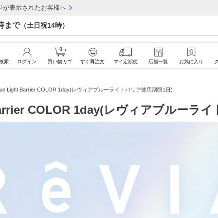
ジが表示されたお客様へ
7時まで
（土日祝14時）
0
検索
ログイン
買い物カゴ
すぐ再注文
マイ定期便
店舗一覧
お気に入り
Blue Light Barrier COLOR 1day(レヴィアブルーライトバリア使用期限1日)
ht Barrier COLOR 1day(レヴィアブ