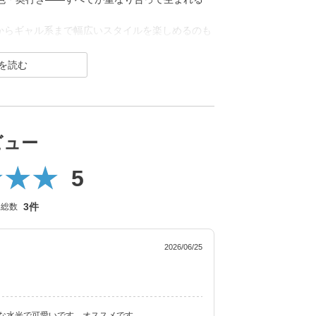
からギャル系まで幅広いスタイルを楽しめるのも
抑え定位置で安定させます。
ビュー
5
3件
ー総数
2026/06/25
な水光で可愛いです。オススメです。