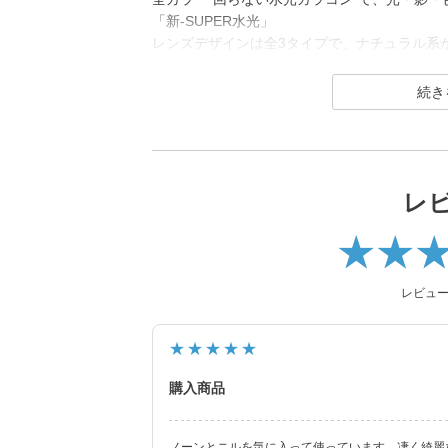
「新-SUPER水光」
レンズデザインは全3タイプで、ナチュラル系
魅力です。
※軸固定技術を利用することでレンズの回転を
レ
レビュ
★★★★★
購入商品
ノーンとニルを気に入って使っています。凄く綺麗