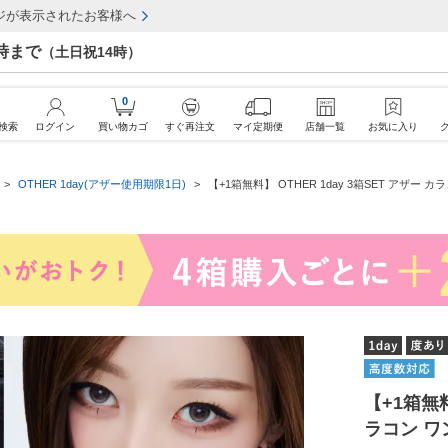
ジが表示されたお客様へ
7時まで
（土日祝14時）
0
検索
ログイン
買い物カゴ
すぐ再注文
マイ定期便
店舗一覧
お気に入り
OTHER 1day(アザー使用期限1日)
【+1箱無料】 OTHER 1day 3箱SET アザー 
【+1箱無料
ラコン ワ