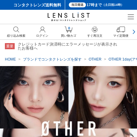
コンタクトレンズ
送料無料
17時まで
当日発送
（土日祝14時）
クーポン詳細
0
絞り込み検索
ログイン
買い物カゴ
すぐ再注文
マイ定期便
クレジットカード決済時にエラーメッセージが表示され
重要
たお客様へ
HOME
ブランドでコンタクトレンズを探す
OTHER
OTHER 1day