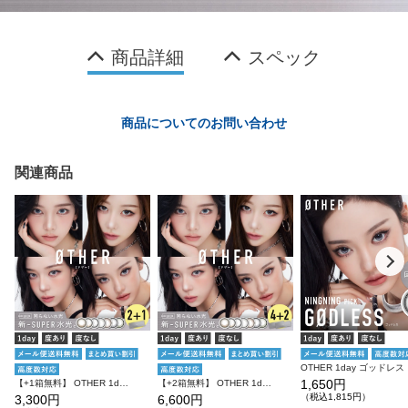
商品詳細
スペック
商品についてのお問い合わせ
関連商品
OTH
1,650円
【+1箱無料】 OTHER 1day 3箱SET アザー カラコン ワンデー
【+2箱無料】 OTHER 1day 6箱SET アザー カラコン ワンデー
（税込1,815円）
3,300円
6,600円