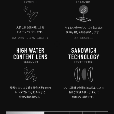
UVカット
うるおい成分
大切な目を紫外線による
うるおい成分がレンズを包み込み
ダメージから守ります。
快適な着け心地が持続します。
UVB：約95%カット/UVA：約50%カット
成分：MPCポリマー
サンドイッチ製法
高含水レンズ
酸素をよりよく通す高含水率58%の
レンズ素材で色素を挟み込むことで
レンズで目になじみやすく
色素が直接角膜・まぶたに
快適な着け心地に。
触れない構造です。