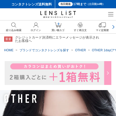
コンタクトレンズ
送料無料
17時まで
当日発送
（土日祝14時）
クーポン詳細
0
絞り込み検索
ログイン
買い物カゴ
すぐ再注文
マイ定期便
クレジットカード決済時にエラーメッセージが表示され
重要
たお客様へ
HOME
ブランドでコンタクトレンズを探す
OTHER
OTHER 1day