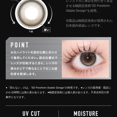
レンズ下方に厚みを持たせて安定
させる軸固定技術“3D Freeform
Stable Design”を採用。
当製品は軸固定技術が採用された
日本国内承認レンズです。
●「回らない」のは、“3D Freeform Stable Design”の特長です。●レンズの装用感・固定に
かかる時間には個人差があります。●軸固定技術には個人差があります。不具合対応の対
象外となります。