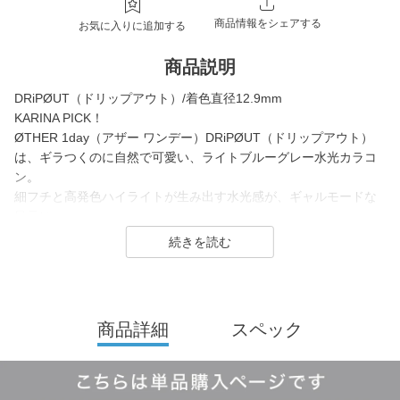
商品情報をシェアする
お気に入りに追加する
商品説明
DRiPØUT（ドリップアウト）/着色直径12.9mm
KARINA PICK！
ØTHER 1day（アザー ワンデー）DRiPØUT（ドリップアウト）
は、ギラつくのに自然で可愛い、ライトブルーグレー水光カラコ
ン。
細フチと高発色ハイライトが生み出す水光感が、ギャルモードな
目元に。
煌めきをまとった、存在感あふれるカラーです。
ØTHER 1day（アザー ワンデー）は、aespaがイメージモデルを
務める新コンタクトレンズブランド。
「誰かじゃなくて、誰でもない私になる。」がコンセプトで、自
商品詳細
スペック
分らしさを大切にしたい方にぴったりのブランドです。
全カラー“回らない水光カラコン”で、光・影・色・奥行き――すべ
てが重なり合って生まれる「新-SUPER水光」
レンズデザインは全3タイプで、ナチュラル系からギャル系まで幅