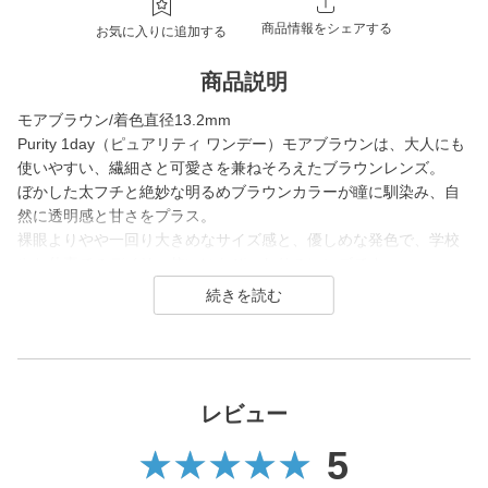
商品情報をシェアする
お気に入りに追加する
商品説明
モアブラウン/着色直径13.2mm
Purity 1day（ピュアリティ ワンデー）モアブラウンは、大人にも
使いやすい、繊細さと可愛さを兼ねそろえたブラウンレンズ。
ぼかした太フチと絶妙な明るめブラウンカラーが瞳に馴染み、自
然に透明感と甘さをプラス。
裸眼よりやや一回り大きめなサイズ感と、優しめな発色で、学校
やお仕事でのデイリー使いにもぴったりのレンズです。
Purity 1day（ピュアリティ ワンデー）は川津明日香さんがイメー
ジモデルを務める「やさしく 快適に 瞳を守ってくれる」をコンセ
プトに、 ブルーライトカット・UVカット機能付きレンズで瞳に優
しく寄り添うコンタクトレンズブランドです。
スマホやパソコンで疲れた瞳をケアしてくれるクリアレンズ・サ
レビュー
ークルレンズを展開し、
5
さりげなく、ふんわり瞳を印象付けるナチュラルなサークルレン
ズは普段使いにぴったり。