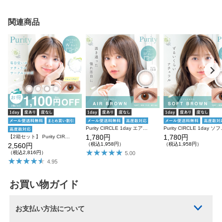
関連商品
Purity CIRCLE 1day エアブラウン 10枚入り ピュアリティ カラコン
Purity CIRCL
1,780円
1,780円
【2箱セット】 Purity CIRCLE 1day 10枚入り×2箱 計20枚 ピュアリティ カラコン
（税込1,958円）
（税込1,958円）
2,560円
（税込2,816円）
5.00
4.95
お買い物ガイド
お支払い方法について