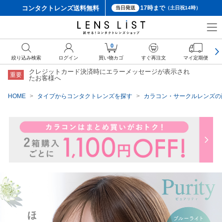
コンタクトレンズ
送料無料
17時まで
当日発送
（土日祝14時）
クーポン詳細
0
絞り込み検索
ログイン
買い物カゴ
すぐ再注文
マイ定期便
クレジットカード決済時にエラーメッセージが表示され
重要
たお客様へ
HOME
タイプからコンタクトレンズを探す
カラコン・サークルレンズの