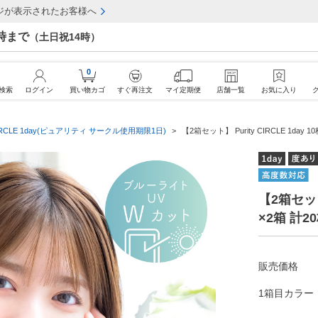
ジが表示されたお客様へ
7時まで
（土日祝14時）
0
検索
ログイン
買い物カゴ
すぐ再注文
マイ定期便
店舗一覧
お気に入り
yCIRCLE 1day(ピュアリティ サークル使用期限1日)
【2箱セット】 Purity CIRCLE 1da
【2箱セット】
×2箱 計
販売価格
1箱目カラー