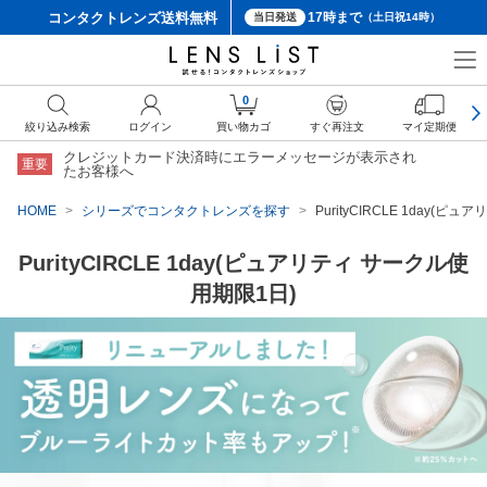
コンタクトレンズ
送料無料
17時まで
当日発送
（土日祝14時）
0
絞り込み検索
ログイン
買い物カゴ
すぐ再注文
マイ定期便
クレジットカード決済時にエラーメッセージが表示され
重要
たお客様へ
HOME
シリーズでコンタクトレンズを探す
PurityCIRCLE 1day(
PurityCIRCLE 1day(ピュアリティ サークル使
用期限1日)