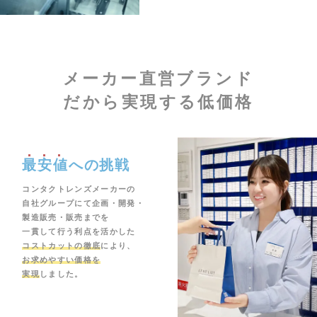
メーカー直営ブランド
だから実現する低価格
最安値
への挑戦
コンタクトレンズメーカーの
自社グループにて企画・開発・
製造販売・販売までを
一貫して行う利点を活かした
コストカットの徹底
により、
お求めやすい価格を
実現
しました。