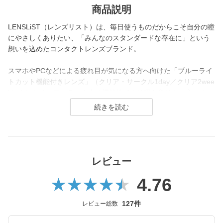
商品説明
LENSLiST（レンズリスト）は、毎日使うものだからこそ自分の瞳
にやさしくありたい、「みんなのスタンダードな存在に」という
想いを込めたコンタクトレンズブランド。
スマホやPCなどによる疲れ目が気になる方へ向けた「ブルーライ
トカット機能付きレンズ」（クリア・サークル1day／クリア2wee
k）をはじめ、ワンランク上の機能性でより瞳を労りたい方への
「新素材シリコーンハイドロゲルレンズ」（クリア・サークル1da
y）を展開。
高機能と快適なつけ心地を両立した、「毎日つけたい」コンタク
トレンズです。
レビュー
4.76
127件
レビュー総数