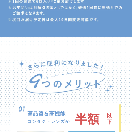
高品質＆高機能
半額
以
コンタクトレンズが
下