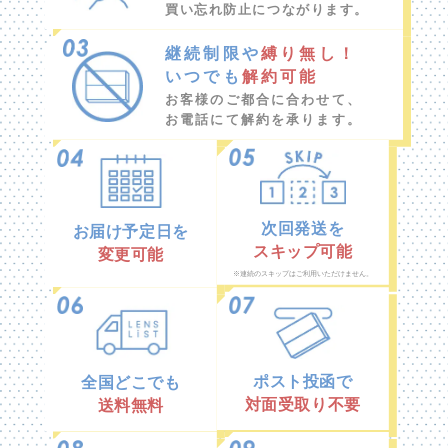
買い忘れ防止につながります。
継続制限や
縛り無し！
いつでも
解約可能
お客様のご都合に合わせて、
お電話にて解約を承ります。
次回発送を
お届け予定日を
スキップ可能
変更可能
※連続のスキップはご利用いただけません。
ポスト投函で
全国どこでも
対面受取り不要
送料無料