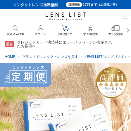
コンタクトレンズ
送料無料
17時まで
当日発送
（土日祝14時）
クーポン詳細
0
絞り込み検索
ログイン
買い物カゴ
すぐ再注文
マイ定期便
クレジットカード決済時にエラーメッセージが表示され
重要
たお客様へ
HOME
ブランドでコンタクトレンズを探す
LENS LiST(レンズリスト)