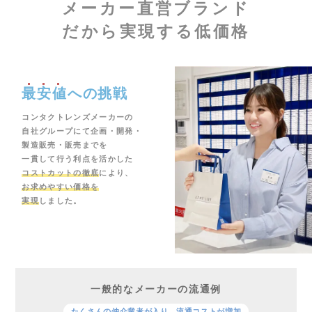
メーカー直営ブランド
だから実現する低価格
最安値
への挑戦
コンタクトレンズメーカーの
自社グループにて企画・開発・
製造販売・販売までを
一貫して行う利点を活かした
コストカットの徹底
により、
お求めやすい価格を
実現
しました。
一般的なメーカーの流通例
たくさんの仲介業者が入り、流通コストが増加