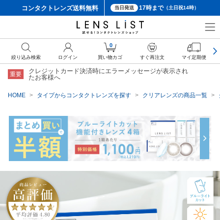
コンタクトレンズ
送料無料
17時まで
当日発送
（土日祝14時）
クーポン詳細
0
絞り込み検索
ログイン
買い物カゴ
すぐ再注文
マイ定期便
クレジットカード決済時にエラーメッセージが表示され
重要
たお客様へ
HOME
タイプからコンタクトレンズを探す
クリアレンズの商品一覧