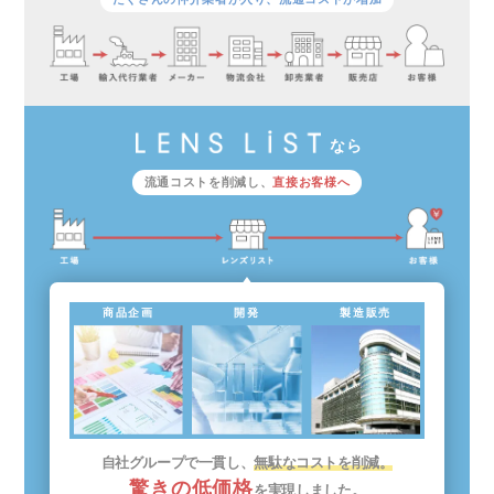
なら
流通コストを削減し、
直接お客様へ
商品企画
開発
製造販売
自社グループで一貫し、
無駄なコストを削減。
驚きの低価格
を実現しました。