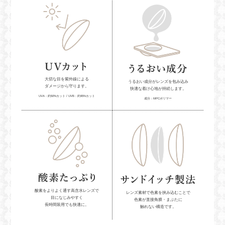
大切な目を紫外線による
うるおい成分がレンズを包み込み
ダメージから守ります。
快適な着け心地が持続します。
UVA：約50%カット / UVB：約95%カット
成分：MPCポリマー
酸素をよりよく通す高含水レンズで
レンズ素材で色素を挟み込むことで
目になじみやすく
色素が直接角膜・まぶたに
長時間装用でも快適に。
触れない構造です。