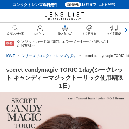
コンタクトレンズ
送料無料
17時まで
当日発送
（土日祝14時）
0
絞り込み検索
ログイン
買い物カゴ
すぐ再注文
マイ定期便
クレジットカード決済時にエラーメッセージが表示され
重要
たお客様へ
HOME
シリーズでコンタクトレンズを探す
secret candymagic 
secret candymagic TORIC 1day(シークレッ
ト キャンディーマジックトーリック使用期限
1日)