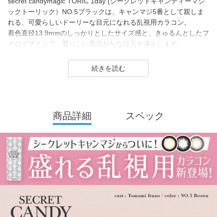
secret candymagic TORIC 1day (シークレットキャンディーマジ
ックトーリック）NO.5ブラックは、キャンマジ5番として親しま
れる、可愛らしいドーリーな目元になれる乱視用カラコン。
着色直径13.9mmのしっかりとしたサイズ感と、きゅるんとしたフ
チのデザインで、愛らしい黒目がちな目元を演出します。
お人形さんのようなドーリーメイクに合わせたい時や、目力アッ
プしたい時に最適。
「乱視用でも可愛い黒コンを使いたい」という方に選ばれている
アイテムです。
secret candymagic 1day（シークレット キャンディーマジック ワ
商品詳細
スペック
ンデー）は2012年発売以来、若い世代を中心に絶大な支持を得て
いる、盛れるカラコンといえばコレ！なロングセラーカラコンブ
ランド。
DIA14.5mmの「盛れる」大きめサイズで、元祖ちゅるんカラコン
「キャンマジ3番」や王道黒コン「キャンマジ5番」をはじめ、平
成・令和のギャルカラコン、細フチ・太フチカラコン、水光カラ
コンなど、トレンドのカラコンを生み出し続けています。
2025年にはラメ入りカラコンが登場＆水光カラーは軸固定の回ら