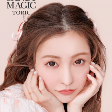
ない水光カラコンに進化し、
レンズスペックもUVカット機能・うるおい成分を追加＆高含水レ
ンズにリニューアル！
さらに待望の乱視用カラコン secretcandymagic toric（シークレッ
トキャンディーマジック トーリック）も新登場しました。
常に最旬の「盛れる」と「お客様のニーズ」をキャッチし、進化
し続けるブランドです。