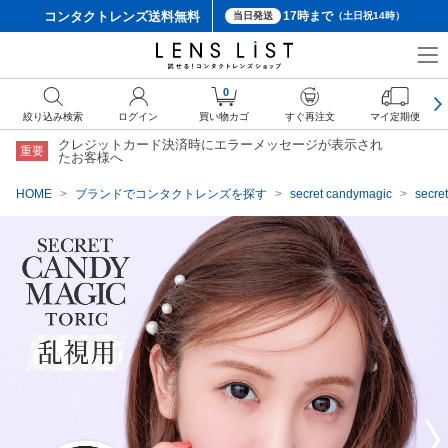
コンタクトレンズ
送料無料
17時まで
当日発送
（土日祝14時）
クーポン詳細
0
絞り込み検索
ログイン
買い物カゴ
すぐ再注文
マイ定期便
クレジットカード決済時にエラーメッセージが表示され
重要
たお客様へ
HOME
ブランドでコンタクトレンズを探す
secret candymagic
sec