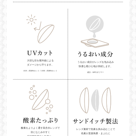
大切な目を紫外線による
うるおい成分がレンズを包み込み
ダメージから守ります。
快適な着け心地が持続します。
UVA：約50%カット / UVB：約95%カット
成分：MPCポリマー
酸素をよりよく通す高含水レンズで
レンズ素材で色素を挟み込むことで
目になじみやすく
色素が直接角膜・まぶたに