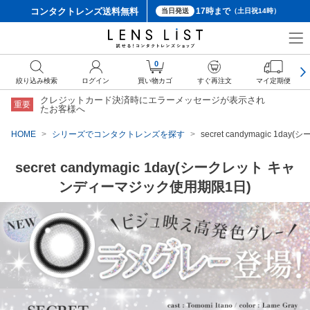
コンタクトレンズ
送料無料
17時まで
当日発送
（土日祝14時）
0
絞り込み検索
ログイン
買い物カゴ
すぐ再注文
マイ定期便
クレジットカード決済時にエラーメッセージが表示され
重要
たお客様へ
HOME
シリーズでコンタクトレンズを探す
secret candymagic 
secret candymagic 1day(シークレット キャ
ンディーマジック使用期限1日)