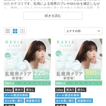
けたカテゴリです。乱視による視界のブレやゆがみを補正しなが
ら、透明レンズならではの自然な見た目で使える商品を掲載。見
え方や装用感を比較しながら、自分に合う乱視用クリアレンズを
続きを読む
選べます。メーカー直販ならではの高品質とリーズナブルな価格
でご用意しています。
購入が初めての方へ
乱視用コンタクトレンズとは
乱視用コンタクトレンズの選び方
Q&A（よくあるご質問）
当店の製品は厚生労働省の承認を受けています