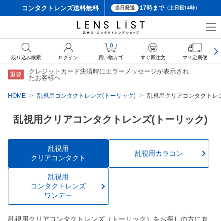
コンタクトレンズ
送料無料
17時まで
当日発送
（土日祝14時）
0
絞り込み検索
ログイン
買い物カゴ
すぐ再注文
マイ定期便
クレジットカード決済時にエラーメッセージが表示され
重要
たお客様へ
HOME
乱視用コンタクトレンズ(トーリック)
乱視用クリアコンタクトレン
乱視用クリアコンタクトレンズ(トーリック)
乱視用
乱視用カラコン
クリアコンタクト
乱視用
コンタクトレンズ
ワンデー
乱視用クリアコンタクトレンズ（トーリック）をお探しの方に向