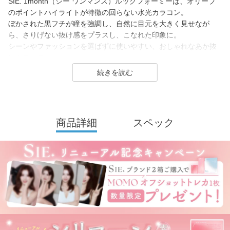
SIE. 1month（シー ワンマンス）ルックフォーミーは、オリーブ
のポイントハイライトが特徴の回らない水光カラコン。
ぼかされた黒フチが瞳を強調し、自然に目元を大きく見せなが
ら、さりげない抜け感をプラスし、こなれた印象に。
シーンやファッションを選ばずに使いやすい、おしゃれなあか抜
けカラーです。
SIE. 1month（シー マンスリー）はTWICE MOMOさんがイメージ
モデルを務めるコンタクトレンズブランド。
1day（ワンデー）／1month（ワンマンス）／CLEAR（クリア）
を展開し、2026年7月に、より瞳にやさしいシリコーンハイドロ
商品詳細
スペック
ゲル素材へとリニューアル！
(MOON SODAはリニューアル前（高含水）のみの販売となりま
す）
カラーコンタクトレンズは「回らない水光カラコン(※)」の他、垢
抜けトーンアップカラーや安定のブラウンレンズまで豊富なライ
ンナップ。
裸眼に近い快適さでトレンド感のある目元を叶えるSIE.（シー）
は毎日のマストアイテムになること間違いなしのコンタクトレン
ズブランドです。