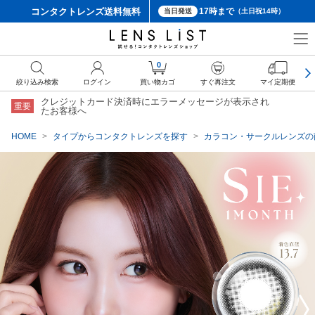
コンタクトレンズ
送料無料
17時まで
当日発送
（土日祝14時）
クーポン詳細
0
絞り込み検索
ログイン
買い物カゴ
すぐ再注文
マイ定期便
クレジットカード決済時にエラーメッセージが表示され
重要
たお客様へ
HOME
タイプからコンタクトレンズを探す
カラコン・サークルレンズの