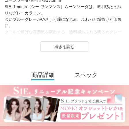
ムーンソーダ/着色直径13.3mm
SIE. 1month（シー ワンマンス）ムーンソーダは、透明感たっぷ
りなグレーカラコン。
淡いブルーグレーがやさしく瞳になじみ、ふわっと垢抜けた印象
に。
クールで儚げな雰囲気を演出する、透明感あふれる明るめグレー
が特徴です。
SIE. 1month（シー マンスリー）はTWICE MOMOさんがイメージ
モデルを務めるコンタクトレンズブランド。
1day（ワンデー）／1month（ワンマンス）／CLEAR（クリア）
を展開し、2026年7月に、より瞳にやさしいシリコーンハイドロ
商品詳細
スペック
ゲル素材へとリニューアル！
(MOON SODAはリニューアル前（高含水）のみの販売となりま
す）
カラーコンタクトレンズは「回らない水光カラコン(※)」の他、垢
抜けトーンアップカラーや安定のブラウンレンズまで豊富なライ
ンナップ。
裸眼に近い快適さでトレンド感のある目元を叶えるSIE.（シー）
は毎日のマストアイテムになること間違いなしのコンタクトレン