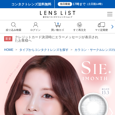
コンタクトレンズ
送料無料
17時まで
当日発送
（土日祝14時）
クーポン詳細
0
絞り込み検索
ログイン
買い物カゴ
すぐ再注文
マイ定期便
クレジットカード決済時にエラーメッセージが表示され
重要
たお客様へ
HOME
タイプからコンタクトレンズを探す
カラコン・サークルレンズの