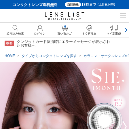
コンタクトレンズ
送料無料
17時まで
当日発送
（土日祝14時）
クーポン詳細
0
絞り込み検索
ログイン
買い物カゴ
すぐ再注文
マイ定期便
クレジットカード決済時にエラーメッセージが表示され
重要
たお客様へ
HOME
タイプからコンタクトレンズを探す
カラコン・サークルレンズの