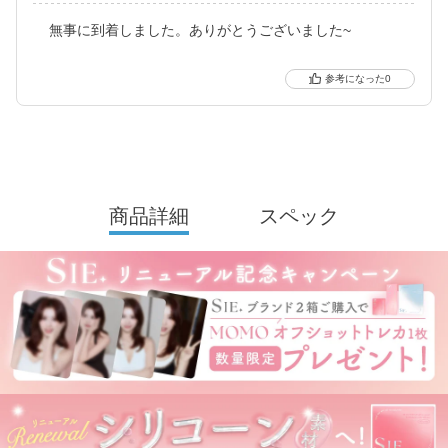
は毎日のマストアイテムになること間違いなしのコンタクトレン
無事に到着しました。ありがとうございました~
ズブランドです。
0
※ 軸固定技術を利用することでレンズの回転を抑え定位置で安定
させます。
商品詳細
スペック