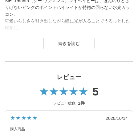
SIE. 1month（シー ワンマンス）マイベイビーは、ほんのりとさ
りげないピンクのポイントハイライトが特徴の回らない水光カラ
コン。
可愛いらしさを引き出しながら瞳に光が入ることでうるっとした
印象に。
自然に黒目を印象的に見せてくれる、大人女性や水光カラコンが
初めての方にも使いやすいデザインです。
SIE.（シー）はTWICE MOMOさんがイメージモデルを務めるコン
タクトレンズブランド。
1day（ワンデー）／1month（ワンマンス）／CLEAR（クリア）
を展開し、
レビュー
2026年7月に、より瞳にやさしいシリコーンハイドロゲル素材へ
5
とリニューアル！
(MOON SODAはリニューアル前（高含水）のみの販売となりま
す）
1件
レビュー総数
カラーコンタクトレンズは「回らない水光カラコン(※)」の他、垢
★★★★★
2025/10/14
抜けトーンアップカラーや安定のブラウンレンズまで豊富なライ
ンナップ。
購入商品
裸眼に近い快適さでトレンド感のある目元を叶えるSIE.（シー）