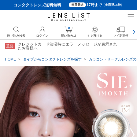
コンタクトレンズ
送料無料
17時まで
当日発送
（土日祝14時）
クーポン詳細
0
絞り込み検索
ログイン
買い物カゴ
すぐ再注文
マイ定期便
クレジットカード決済時にエラーメッセージが表示され
重要
たお客様へ
HOME
タイプからコンタクトレンズを探す
カラコン・サークルレンズの