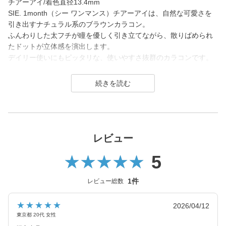
チアーアイ/着色直径13.4mm
SIE. 1month（シー ワンマンス）チアーアイは、自然な可愛さを
引き出すナチュラル系のブラウンカラコン。
ふんわりした太フチが瞳を優しく引き立てながら、散りばめられ
たドットが立体感を演出します。
デイリー使いにもピッタリな、使いやすさ抜群のカラコンです。
SIE. 1month（シー マンスリー）はTWICE MOMOさんがイメージ
モデルを務めるコンタクトレンズブランド。
1day（ワンデー）／1month（ワンマンス）／CLEAR（クリア）
を展開し、2026年7月に、より瞳にやさしいシリコーンハイドロ
ゲル素材へとリニューアル！
(MOON SODAはリニューアル前（高含水）のみの販売となりま
レビュー
す）
5
カラーコンタクトレンズは「回らない水光カラコン(※)」の他、垢
抜けトーンアップカラーや安定のブラウンレンズまで豊富なライ
1件
レビュー総数
ンナップ。
裸眼に近い快適さでトレンド感のある目元を叶えるSIE.（シー）
★★★★★
2026/04/12
は毎日のマストアイテムになること間違いなしのコンタクトレン
東京都 20代 女性
ズブランドです。