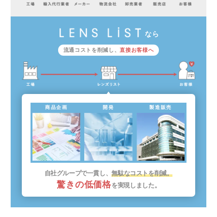
なら
流通コストを削減し、
直接お客様へ
商品企画
開発
製造販売
自社グループで一貫し、
無駄なコストを削減。
驚きの低価格
を実現しました。