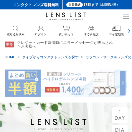
コンタクトレンズ
送料無料
17時まで
当日発送
（土日祝14時）
クーポン詳細
0
絞り込み検索
ログイン
買い物カゴ
すぐ再注文
マイ定期便
クレジットカード決済時にエラーメッセージが表示され
重要
たお客様へ
HOME
タイプからコンタクトレンズを探す
カラコン・サークルレンズの