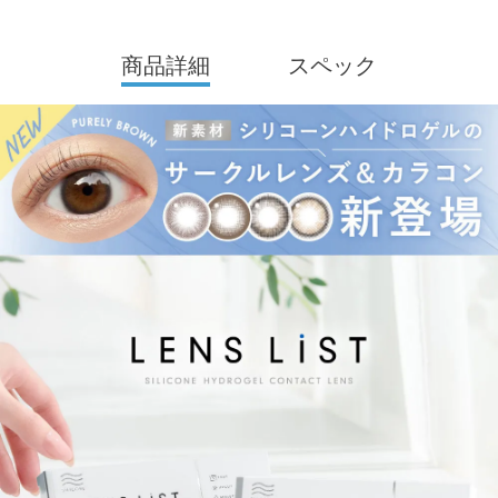
にやさしくありたい、「みんなのスタンダードな存在に」という
想いを込めたコンタクトレンズブランド。
商品詳細
スペック
スマホやPCなどによる疲れ目が気になる方へ向けた「ブルーライ
トカット機能付きレンズ」（クリア・サークル1day／クリア2wee
k）をはじめ、ワンランク上の機能性でより瞳を労りたい方への
「新素材シリコーンハイドロゲルレンズ」（クリア・サークル1da
y）を展開。
高機能と快適なつけ心地を両立した、「毎日つけたい」コンタク
トレンズです。