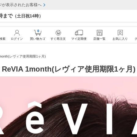
ジが表示されたお客様へ
7時まで
（土日祝14時）
0
検索
ログイン
買い物カゴ
すぐ再注文
マイ定期便
店舗一覧
お気に入り
 1month(レヴィア使用期限1ヶ月)
ReVIA 1month(レヴィア使用期限1ヶ月)