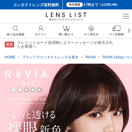
コンタクトレンズ
送料無料
17時まで
当日発送
（土日祝14時）
クーポン詳細
0
絞り込み検索
ログイン
買い物カゴ
すぐ再注文
マイ定期便
クレジットカード決済時にエラーメッセージが表示され
重要
たお客様へ
HOME
ブランドでコンタクトレンズを探す
ReVIA
ReVIA 1day(