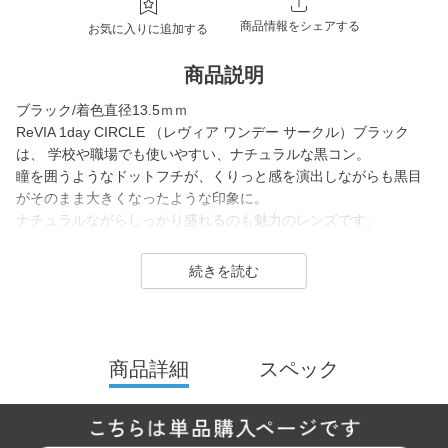
商品情報をシェアする
お気に入りに追加する
商品説明
ブラック/着色直径13.5ｍｍ
ReVIA 1day CIRCLE （レヴィア ワンデー サークル）ブラック
は、 学校や職場でも使いやすい、ナチュラルな黒コン。
瞳を囲うようなドットフチが、くりっと感を演出しながらも黒目
がそのまま大きくなったような印象に。
ナチュラルながらしっかり盛れるのも魅力のレンズです。
1day（ワンデー）／1month（ワンマンス）／CLEAR（クリア）
／Blue Light Barrier（ブルーライトバリア）／TORIC（トーリッ
ク） といった幅広いシリーズを展開しており、その中でもカラー
コンタクトレンズには、“大人美的サイズ”の、大きすぎず小さすぎ
ない絶妙なレンズサイズを採用することでナチュラルでありなが
商品詳細
スペック
らも印象的な瞳を演出します。
2026年には、ブランド誕生から10周年を迎えるにあたり、新イメ
ージモデルに KIM CHAEWON（キム・チェウォン）さんが就任