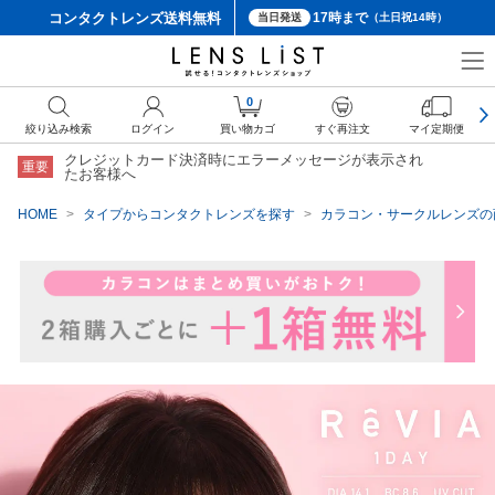
コンタクトレンズ
送料無料
17時まで
当日発送
（土日祝14時）
クーポン詳細
0
絞り込み検索
ログイン
買い物カゴ
すぐ再注文
マイ定期便
クレジットカード決済時にエラーメッセージが表示され
重要
たお客様へ
HOME
タイプからコンタクトレンズを探す
カラコン・サークルレンズの