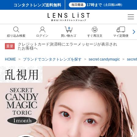
コンタクトレンズ
送料無料
17時まで
当日発送
（土日祝14時）
クーポン詳細
0
絞り込み検索
ログイン
買い物カゴ
すぐ再注文
マイ定期便
クレジットカード決済時にエラーメッセージが表示され
重要
たお客様へ
HOME
ブランドでコンタクトレンズを探す
secret candymagic
sec