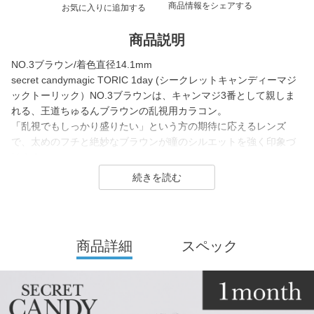
商品情報をシェアする
お気に入りに追加する
商品説明
NO.3ブラウン/着色直径14.1mm
secret candymagic TORIC 1day (シークレットキャンディーマジ
ックトーリック）NO.3ブラウンは、キャンマジ3番として親しま
れる、王道ちゅるんブラウンの乱視用カラコン。
「乱視でもしっかり盛りたい」という方の期待に応えるレンズ
で、太めのフチと絶妙なブラウンが瞳のシルエットを強く印象づ
けます。
着色直径14.1mmという、乱視用には珍しい大きめサイズなので、
イベントや特別な日にもオススメなカラコンです。
secret candymagicは板野友美さんがイメージモデルを務め、
発売以来、若い世代を中心に圧倒的な支持を集め続けているロン
商品詳細
スペック
グセラーカラコンブランドです。
元祖ちゅるん系カラコンとして不動の人気を誇る「キャンマジ3
番」や、王道の黒コン「キャンマジ5番」をはじめ、
平成・令和のギャルカラコン、細フチ・太フチデザイン、水光カ
ラコンなど、常に時代のトレンドを捉えたラインナップを展開し