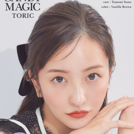
てきました。
2025年には、待望の乱視用カラコン secretcandymagic toric（シ
ークレットキャンディーマジックトーリック）が新登場しまし
た。
乱視度数が豊富で強度乱視の方でもしっかり盛れるカラコンを楽
しむことができます♪
常に最旬の「盛れる」と「お客様のニーズ」をキャッチし、進化
し続けている、大人気ブランドです。