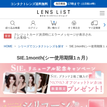
コンタクトレンズ
送料無料
17時まで
当日発送
（土日祝14時）
0
絞り込み検索
ログイン
買い物カゴ
すぐ再注文
マイ定期便
クレジットカード決済時にエラーメッセージが表示され
重要
たお客様へ
HOME
シリーズでコンタクトレンズを探す
SIE.1month(シー使用期限
SIE.1month(シー使用期限1ヵ月）