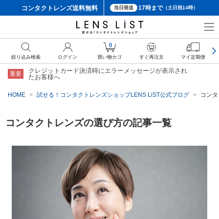
コンタクトレンズ
送料無料
17時まで
当日発送
（土日祝14時）
0
絞り込み検索
ログイン
買い物カゴ
すぐ再注文
マイ定期便
クレジットカード決済時にエラーメッセージが表示され
重要
たお客様へ
HOME
試せる！コンタクトレンズショップLENS LiST公式ブログ
コンタ
コンタクトレンズの選び方の記事一覧