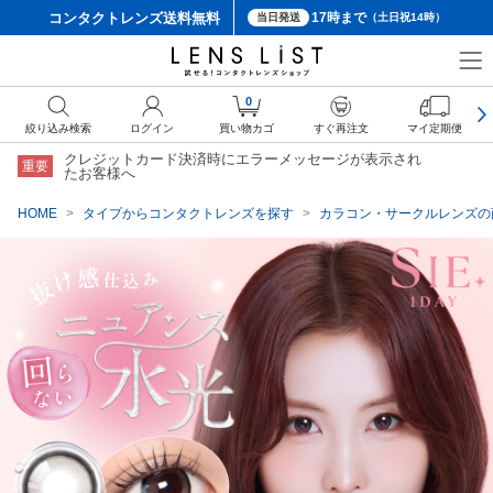
コンタクトレンズ
送料無料
17時まで
当日発送
（土日祝14時）
クーポン詳細
0
絞り込み検索
ログイン
買い物カゴ
すぐ再注文
マイ定期便
クレジットカード決済時にエラーメッセージが表示され
重要
たお客様へ
HOME
タイプからコンタクトレンズを探す
カラコン・サークルレンズの