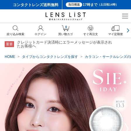
コンタクトレンズ
送料無料
17時まで
当日発送
（土日祝14時）
クーポン詳細
0
絞り込み検索
ログイン
買い物カゴ
すぐ再注文
マイ定期便
クレジットカード決済時にエラーメッセージが表示され
重要
たお客様へ
HOME
タイプからコンタクトレンズを探す
カラコン・サークルレンズの