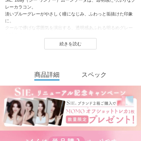
SIE. 1day（シー ワンデー）ムーンソーダは、透明感たっぷりなグ
レーカラコン。
淡いブルーグレーがやさしく瞳になじみ、ふわっと垢抜けた印象
に。
クールで儚げな雰囲気を演出する、透明感あふれる明るめグレー
が特徴です。
SIE.（シー）はTWICE MOMOさんがイメージモデルを務めるコン
タクトレンズブランド。
1day（ワンデー）／1month（ワンマンス）／CLEAR（クリア）
を展開し、
商品詳細
スペック
2026年7月に、より瞳にやさしいシリコーンハイドロゲル素材へ
とリニューアル！
(MOON SODAはリニューアル前（高含水）のみの販売となりま
す）
カラーコンタクトレンズは「回らない水光カラコン(※)」の他、垢
抜けトーンアップカラーや安定のブラウンレンズまで豊富なライ
ンナップ。
裸眼に近い快適さでトレンド感のある目元を叶えるSIE.（シー）
は毎日のマストアイテムになること間違いなしのコンタクトレン