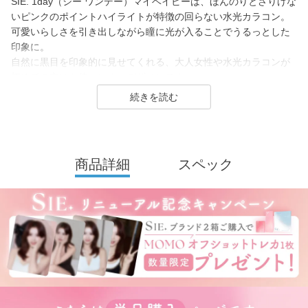
SIE. 1day（シー ワンデー）マイベイビーは、ほんのりとさりげな
いピンクのポイントハイライトが特徴の回らない水光カラコン。
可愛いらしさを引き出しながら瞳に光が入ることでうるっとした
印象に。
自然に黒目を印象的に見せてくれる、大人女性や水光カラコンが
初めての方にも使いやすいデザインです。
SIE.（シー）はTWICE MOMOさんがイメージモデルを務めるコン
タクトレンズブランド。
1day（ワンデー）／1month（ワンマンス）／CLEAR（クリア）
を展開し、
商品詳細
スペック
2026年7月に、より瞳にやさしいシリコーンハイドロゲル素材へ
とリニューアル！
(MOON SODAはリニューアル前（高含水）のみの販売となりま
す）
カラーコンタクトレンズは「回らない水光カラコン(※)」の他、垢
抜けトーンアップカラーや安定のブラウンレンズまで豊富なライ
ンナップ。
裸眼に近い快適さでトレンド感のある目元を叶えるSIE.（シー）
は毎日のマストアイテムになること間違いなしのコンタクトレン