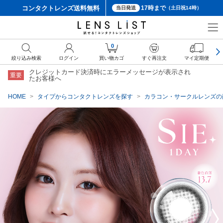
コンタクトレンズ
送料無料
17時まで
当日発送
（土日祝14時）
クーポン詳細
0
絞り込み検索
ログイン
買い物カゴ
すぐ再注文
マイ定期便
クレジットカード決済時にエラーメッセージが表示され
重要
たお客様へ
HOME
タイプからコンタクトレンズを探す
カラコン・サークルレンズの